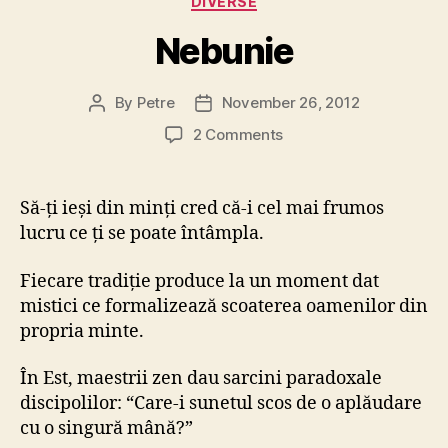
DIVERSE
Nebunie
By
Petre
November 26, 2012
Post
Post
author
date
on
2 Comments
Nebunie
Să-ți ieși din minți cred că-i cel mai frumos
lucru ce ți se poate întâmpla.
Fiecare tradiție produce la un moment dat
mistici ce formalizează scoaterea oamenilor din
propria minte.
În Est, maestrii zen dau sarcini paradoxale
discipolilor: “Care-i sunetul scos de o aplăudare
cu o singură mână?”