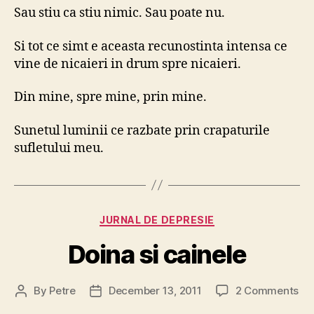
Sau stiu ca stiu nimic. Sau poate nu.
Si tot ce simt e aceasta recunostinta intensa ce
vine de nicaieri in drum spre nicaieri.
Din mine, spre mine, prin mine.
Sunetul luminii ce razbate prin crapaturile
sufletului meu.
Categories
JURNAL DE DEPRESIE
Doina si cainele
on
By
Petre
December 13, 2011
2 Comments
Post
Post
Do
author
date