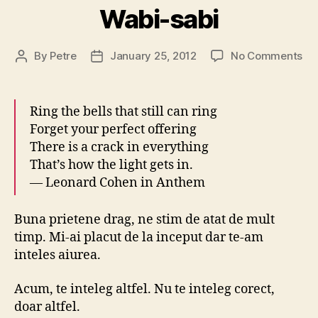
Wabi-sabi
on
By
Petre
January 25, 2012
No Comments
Post
Post
Wa
author
date
sab
Ring the bells that still can ring
Forget your perfect offering
There is a crack in everything
That’s how the light gets in.
— Leonard Cohen in Anthem
Buna prietene drag, ne stim de atat de mult
timp. Mi-ai placut de la inceput dar te-am
inteles aiurea.
Acum, te inteleg altfel. Nu te inteleg corect,
doar altfel.