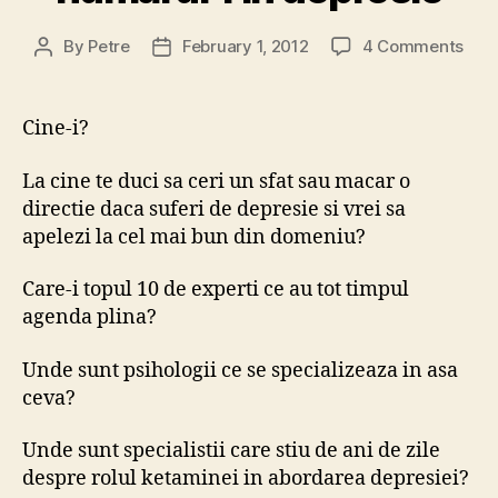
on
By
Petre
February 1, 2012
4 Comments
Post
Post
Expe
author
date
nati
num
Cine-i?
1
in
La cine te duci sa ceri un sfat sau macar o
depr
directie daca suferi de depresie si vrei sa
apelezi la cel mai bun din domeniu?
Care-i topul 10 de experti ce au tot timpul
agenda plina?
Unde sunt psihologii ce se specializeaza in asa
ceva?
Unde sunt specialistii care stiu de ani de zile
despre rolul ketaminei in abordarea depresiei?