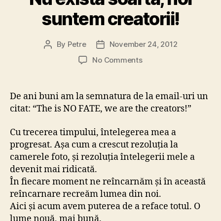
suntem creatorii!
By
Petre
November 24, 2012
Post
Post
author
date
on
No Comments
Nu
există
soartă,
De ani buni am la semnatura de la email-uri un
noi
citat: “The is NO FATE, we are the creators!”
suntem
creatorii!
Cu trecerea timpului, întelegerea mea a
progresat. Așa cum a crescut rezoluția la
camerele foto, și rezoluția întelegerii mele a
devenit mai ridicată.
În fiecare moment ne reîncarnăm și în această
reîncarnare recreăm lumea din noi.
Aici și acum avem puterea de a reface totul. O
lume nouă, mai bună.