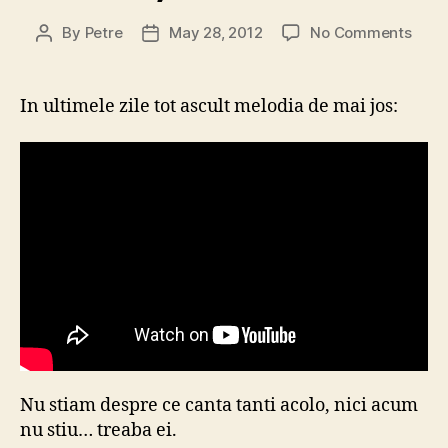
on
By
Petre
May 28, 2012
No Comments
Post
Post
În
author
date
brațe
ocea
In ultimele zile tot ascult melodia de mai jos:
Nu stiam despre ce canta tanti acolo, nici acum
nu stiu… treaba ei.