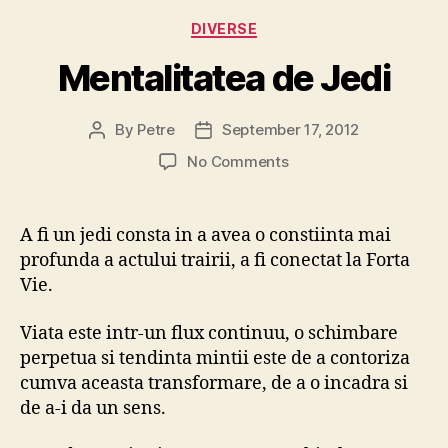
Categories
DIVERSE
Mentalitatea de Jedi
By
Petre
September 17, 2012
Post
Post
author
date
on
No Comments
Mentalitatea
de
Jedi
A fi un jedi consta in a avea o constiinta mai
profunda a actului trairii, a fi conectat la Forta
Vie.
Viata este intr-un flux continuu, o schimbare
perpetua si tendinta mintii este de a contoriza
cumva aceasta transformare, de a o incadra si
de a-i da un sens.