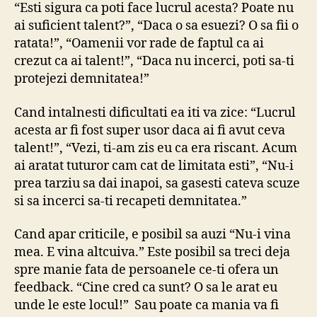
“Esti sigura ca poti face lucrul acesta? Poate nu
ai suficient talent?”, “Daca o sa esuezi? O sa fii o
ratata!”, “Oamenii vor rade de faptul ca ai
crezut ca ai talent!”, “Daca nu incerci, poti sa-ti
protejezi demnitatea!”
Cand intalnesti dificultati ea iti va zice: “Lucrul
acesta ar fi fost super usor daca ai fi avut ceva
talent!”, “Vezi, ti-am zis eu ca era riscant. Acum
ai aratat tuturor cam cat de limitata esti”, “Nu-i
prea tarziu sa dai inapoi, sa gasesti cateva scuze
si sa incerci sa-ti recapeti demnitatea.”
Cand apar criticile, e posibil sa auzi “Nu-i vina
mea. E vina altcuiva.” Este posibil sa treci deja
spre manie fata de persoanele ce-ti ofera un
feedback. “Cine cred ca sunt? O sa le arat eu
unde le este locul!” Sau poate ca mania va fi