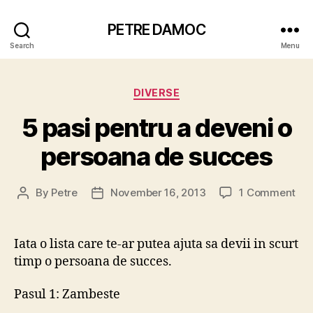
PETRE DAMOC
Search
Menu
Categories
DIVERSE
5 pasi pentru a deveni o
persoana de succes
on
By
Petre
November 16, 2013
1 Comment
Post
Post
5
author
date
pas
pen
Iata o lista care te-ar putea ajuta sa devii in scurt
a
timp o persoana de succes.
dev
o
Pasul 1: Zambeste
per