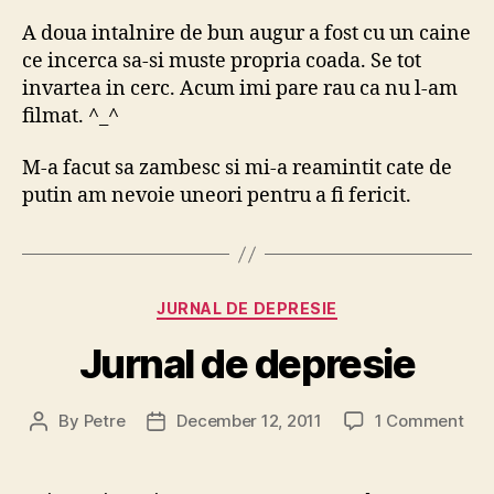
A doua intalnire de bun augur a fost cu un caine
ce incerca sa-si muste propria coada. Se tot
invartea in cerc. Acum imi pare rau ca nu l-am
filmat. ^_^
M-a facut sa zambesc si mi-a reamintit cate de
putin am nevoie uneori pentru a fi fericit.
Categories
JURNAL DE DEPRESIE
Jurnal de depresie
on
By
Petre
December 12, 2011
1 Comment
Post
Post
Jur
author
date
de
dep