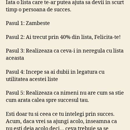
Iata o lista care te-ar putea ajuta sa devii in scurt
a
timp o persoana de succes.
dev
o
Pasul 1: Zambeste
per
de
Pasul 2: Ai trecut prin 40% din lista, Felicita-te!
suc
Pasul 3: Realizeaza ca ceva-i in neregula cu lista
aceasta
Pasul 4: Incepe sa ai dubii in legatura cu
utilitatea acestei liste
Pasul 5: Realizeaza ca nimeni nu are cum sa stie
cum arata calea spre succesul tau.
Esti doar tu si ceea ce tu intelegi prin succes.
Acum, daca vrei sa ajungi acolo, inseamna ca
nu esti deja acolo deci… ceva trebuie sa se