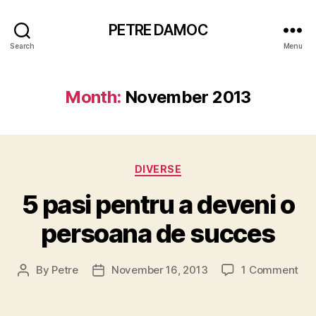
PETRE DAMOC
Search
Menu
Month:
November 2013
Categories
DIVERSE
5 pasi pentru a deveni o
persoana de succes
on
By
Petre
November 16, 2013
1 Comment
Post
Post
5
author
date
pas
pen