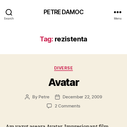
PETRE DAMOC
Search
Menu
Tag:
rezistenta
Categories
DIVERSE
Avatar
By
Petre
December 22, 2009
Post
Post
author
date
on
2 Comments
Avatar
Am vazut aseara Avatar. Impresionant film.